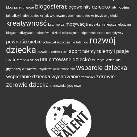
blogosfera
dziecko
blogowe hity
blogi parentingowe
hity tygodnia
jak odkryć talent dziecka
jak wychować uzdolnione dziecko
język angielski
kreatywność
motywacja
Lato
morze
muzyka
najlepsze teksty na
blogach
odkrywanie talentów u dzieci
odpoczynek
odporność
okres sensytywny
rozwój
pewność siebie
potencjał
rozpoznanie talentów
dziecka
sport
talenty i pasje
talenty
rozwój talentów
ruch
utalentowane dziecko
teatr
teatr dla dzieci
W Paryżu dzieci nie
wsparcie dziecka
grymaszą
wskazówki wychowawcze
wsparcie
wspieranie dziecka
wychowanie
zdrowie
zdolności
zdrowie dziecka
środowisko językowe