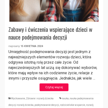
Zabawy i ćwiczenia wspierające dzieci w
nauce podejmowania decyzji
napisany
15 KWIETNIA 2024
Umiejętność podejmowania decyzji jest jednym z
najważniejszych elementów rozwoju dzieci, która
odgrywa istotną rolę przez całe życie. Od
najwcześniejszych lat uczą się dokonywać wyborów,
które mają wpływ na ich codzienne życie, relacje z
innymi i przyszłe osiągnięcia. Jednakże, jak wiele …
Czytaj więcej
Wychowanie
,
Zdrowie i rozwój dziecka
nauka
,
nauka podejmowania
decyzji rozwój dziecka
,
podejmowanie decyzji
,
rodzicielskie wsparcie
,
rozwój