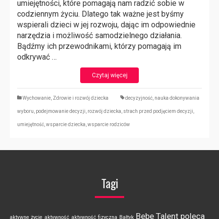
umiejętności, które pomagają nam radzić sobie w
codziennym życiu. Dlatego tak ważne jest byśmy
wspierali dzieci w jej rozwoju, dając im odpowiednie
narzędzia i możliwość samodzielnego działania.
Bądźmy ich przewodnikami, którzy pomagają im
odkrywać …
Czytaj więcej
Wychowanie
,
Zdrowie i rozwój dziecka
decyzyjność
,
nauka dokonywania
wyboru
,
podejmowanie decyzji
,
rozwój dziecka
,
strach przed podjęciem decyzji
,
umiejętność
,
wsparcie dziecka
,
wsparcie rodziców
Tagi
Bebe Talent poleca
aktywne życie
aktywność
aktywność fizyczna
Bałtyk