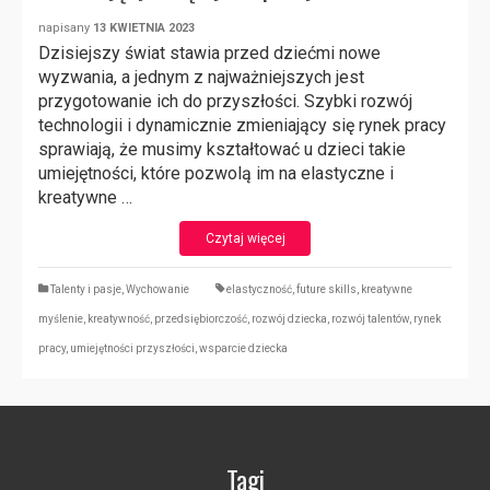
napisany
13 KWIETNIA 2023
Dzisiejszy świat stawia przed dziećmi nowe
wyzwania, a jednym z najważniejszych jest
przygotowanie ich do przyszłości. Szybki rozwój
technologii i dynamicznie zmieniający się rynek pracy
sprawiają, że musimy kształtować u dzieci takie
umiejętności, które pozwolą im na elastyczne i
kreatywne …
Czytaj więcej
Talenty i pasje
,
Wychowanie
elastyczność
,
future skills
,
kreatywne
myślenie
,
kreatywność
,
przedsiębiorczość
,
rozwój dziecka
,
rozwój talentów
,
rynek
pracy
,
umiejętności przyszłości
,
wsparcie dziecka
Tagi