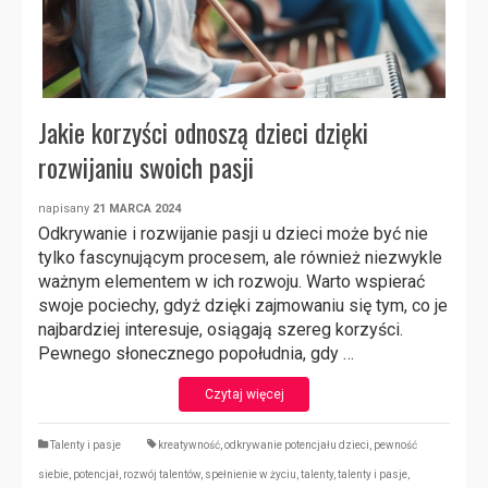
Jakie korzyści odnoszą dzieci dzięki
rozwijaniu swoich pasji
napisany
21 MARCA 2024
Odkrywanie i rozwijanie pasji u dzieci może być nie
tylko fascynującym procesem, ale również niezwykle
ważnym elementem w ich rozwoju. Warto wspierać
swoje pociechy, gdyż dzięki zajmowaniu się tym, co je
najbardziej interesuje, osiągają szereg korzyści.
Pewnego słonecznego popołudnia, gdy …
Czytaj więcej
Talenty i pasje
kreatywność
,
odkrywanie potencjału dzieci
,
pewność
siebie
,
potencjał
,
rozwój talentów
,
spełnienie w życiu
,
talenty
,
talenty i pasje
,