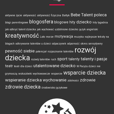
Bebe Talent poleca
aktywne życie
aktywność
aktywność fizyczna
Bałtyk
blogosfera
dziecko
blogowe hity
blogi parentingowe
hity tygodnia
jak odkryć talent dziecka
jak wychować uzdolnione dziecko
język angielski
kreatywność
motywacja
Lato
morze
muzyka
najlepsze teksty na
blogach
odkrywanie talentów u dzieci
odpoczynek
odporność
okres sensytywny
rozwój
pewność siebie
potencjał
rozpoznanie talentów
dziecka
sport
talenty i pasje
talenty
rozwój talentów
ruch
utalentowane dziecko
teatr
teatr dla dzieci
W Paryżu dzieci nie
wsparcie dziecka
grymaszą
wskazówki wychowawcze
wsparcie
wspieranie dziecka
wychowanie
zdrowie
zdolności
zdrowie dziecka
środowisko językowe