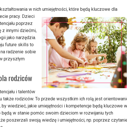
ształtowania w nich umiejętności, które będą kluczowe dla
cie pracy. Dzieci
tencjału poprzez
ę z innymi dziećmi,
gii jako narzędzia.
u future skills to
 na radzenie sobie
 w przyszłym
ola rodziców
encjału i talentów
także rodziców. To przede wszystkim ich rolą jest orientowani
, by wiedzieć, jakie umiejętności i kompetencje będą kluczowe 
b będą w stanie pomóc swoim dzieciom w rozwijaniu tych
kże poszerzali swoją wiedzę i umiejętności, np. poprzez czytanie