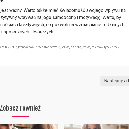
e.
ci jest ważny. Warto także mieć świadomość swojego wpływu na
pozytywny wpływać na jego samoocenę i motywację. Warto, by
wnościach kreatywnych, co pozwoli na wzmacnianie rodzinnych
ci społecznych i twórczych.
wne myślenie
,
kreatywność
,
przedsiębiorczość
,
rozwój dziecka
,
rozwój talentów
,
rynek pracy
,
Następny art
Zobacz również