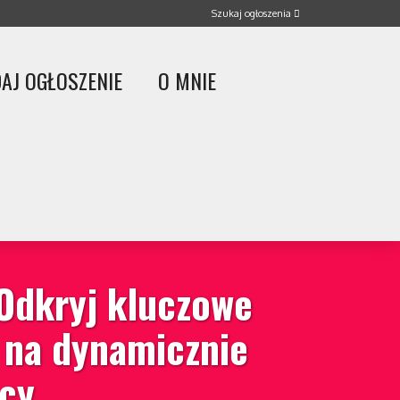
AJ OGŁOSZENIE
O MNIE
 Odkryj kluczowe
 na dynamicznie
acy