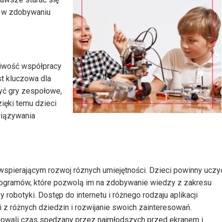
u w zdobywaniu
liwość współpracy
st kluczowa dla
yć gry zespołowe,
zięki temu dzieci
wiązywania
spierającym rozwoj róznych umiejętności. Dzieci powinny uczy
programów, które pozwolą im na zdobywanie wiedzy z zakresu
 robotyki. Dostęp do internetu i różnego rodzaju aplikacji
 z różnych dziedzin i rozwijanie swoich zainteresowań.
olowali czas spędzany przez najmłodszych przed ekranem i