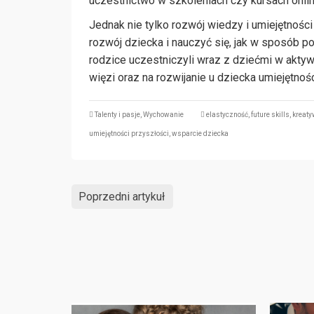
uczestnictwo w szkoleniach czy kursach onlin
Jednak nie tylko rozwój wiedzy i umiejętnoś
rozwój dziecka i nauczyć się, jak w sposób 
rodzice uczestniczyli wraz z dziećmi w akty
więzi oraz na rozwijanie u dziecka umiejętnoś
Talenty i pasje
,
Wychowanie
elastyczność
,
future skills
,
kreaty
umiejętności przyszłości
,
wsparcie dziecka
Poprzedni artykuł