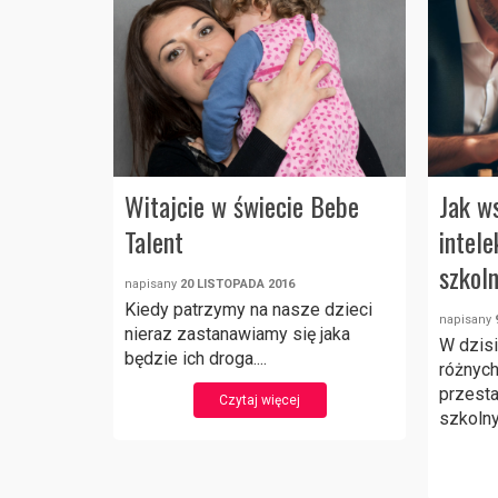
Witajcie w świecie Bebe
Jak w
Talent
intele
szkol
napisany
20 LISTOPADA 2016
Kiedy patrzymy na nasze dzieci
napisany
nieraz zastanawiamy się jaka
W dzis
będzie ich droga....
różnych
przesta
Czytaj więcej
szkolny