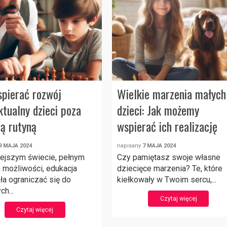
spierać rozwój
Wielkie marzenia małych
ktualny dzieci poza
dzieci: Jak możemy
ną rutyną
wspierać ich realizację
9 MAJA 2024
napisany
7 MAJA 2024
iejszym świecie, pełnym
Czy pamiętasz swoje własne
 możliwości, edukacja
dziecięce marzenia? Te, które
ła ograniczać się do
kiełkowały w Twoim sercu,...
ch...
Czytaj więcej
Czytaj więcej