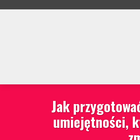
Jak przygotować
umiejętności, 
zm