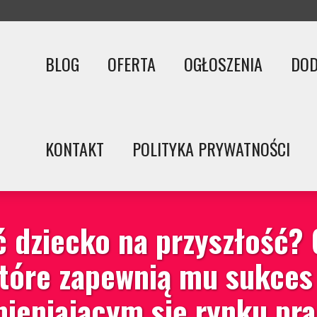
BLOG
OFERTA
OGŁOSZENIA
DOD
KONTAKT
POLITYKA PRYWATNOŚCI
 dziecko na przyszłość?
które zapewnią mu sukces
ieniającym się rynku pr