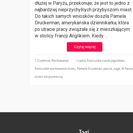
dłużej w Paryżu, przekonuje, że jest to jedno z
najbardziej nieprzychylnych przybyszom miast.
Do takich samych wniosków doszła Pamela
Druckerman, amerykańska dziennikarka, która
po utracie pracy związała się z mieszkającym
w stolicy Francji Anglikiem. Kiedy …
Czytaj więcej
Czytelnia
,
Wychowanie
cadre
,
francuskie ciasto jogurtowe
,
francuskie wychowanie dzieci
,
Pamela Druckman
,
pauza
,
sage
,
W Paryż
dzieci nie grymaszą
Tagi