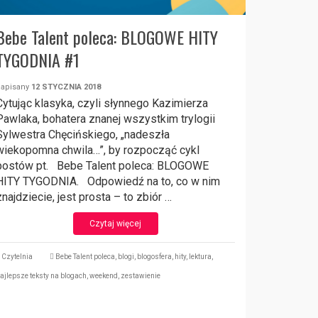
Bebe Talent poleca: BLOGOWE HITY
TYGODNIA #1
napisany
12 STYCZNIA 2018
Cytując klasyka, czyli słynnego Kazimierza
Pawlaka, bohatera znanej wszystkim trylogii
Sylwestra Chęcińskiego, „nadeszła
wiekopomna chwila…”, by rozpocząć cykl
postów pt. Bebe Talent poleca: BLOGOWE
HITY TYGODNIA. Odpowiedź na to, co w nim
znajdziecie, jest prosta – to zbiór …
Czytaj więcej
Czytelnia
Bebe Talent poleca
,
blogi
,
blogosfera
,
hity
,
lektura
,
ajlepsze teksty na blogach
,
weekend
,
zestawienie