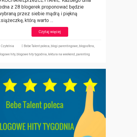
#KOCHANIEprzezCZYTANIE. Każdego dnia
jedna z 28 blogerek proponować będzie
wybraną przez siebie mądrą i piękną
książeczkę, którą warto …
Czytaj więcej
Czytelnia
Bebe Talent poleca
,
blogi parentingowe
,
blogosfera
,
logowe hity
,
blogowe hity tygodnia
,
lektura na weekend
,
parenting