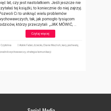
pięć lat, czy jest nastolatkiem. Jeśli jeszcze nie
czytałaś tej książki, to koniecznie do niej zajrzyj.
Pozwoli Ci to uniknąć wielu problemów
wychowawczych, tak, jak pomogło tysiącom
rodziców, którzy przeczytali „JAK MÓWIĆ, …
Czytaj więcej
Czytelnia
Adele Faber
,
dziecko
,
Elaine Mazlish
,
kary
,
pochwały
,
oradnik wychowawczy
,
strategia komunikacji
Social Media