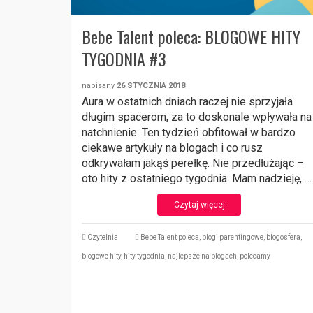
Bebe Talent poleca: BLOGOWE HITY
TYGODNIA #3
napisany
26 STYCZNIA 2018
Aura w ostatnich dniach raczej nie sprzyjała
długim spacerom, za to doskonale wpływała na
natchnienie. Ten tydzień obfitował w bardzo
ciekawe artykuły na blogach i co rusz
odkrywałam jakąś perełkę. Nie przedłużając –
oto hity z ostatniego tygodnia. Mam nadzieję, …
Czytaj więcej
Czytelnia
Bebe Talent poleca
,
blogi parentingowe
,
blogosfera
,
blogowe hity
,
hity tygodnia
,
najlepsze na blogach
,
polecamy