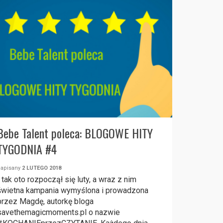
Bebe Talent poleca: BLOGOWE HITY
TYGODNIA #4
napisany
2 LUTEGO 2018
I tak oto rozpoczął się luty, a wraz z nim
świetna kampania wymyślona i prowadzona
przez Magdę, autorkę bloga
savethemagicmoments.pl o nazwie