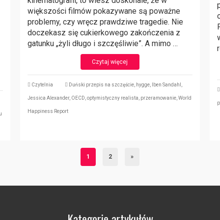
kinematografii, to wiesz doskonale, że w
większości filmów pokazywane są poważne
problemy, czy wręcz prawdziwe tragedie. Nie
doczekasz się cukierkowego zakończenia z
gatunku „żyli długo i szczęśliwie”. A mimo …
Czytaj więcej
Czytelnia
Duński przepis na szczęście
,
hygge
,
Iben Sandahl
,
Jessica Alexander
,
OECD
,
optymistyczny realista
,
przeramowanie
,
World
p
Happiness Report
u
1
2
»
Kategorie artykułów