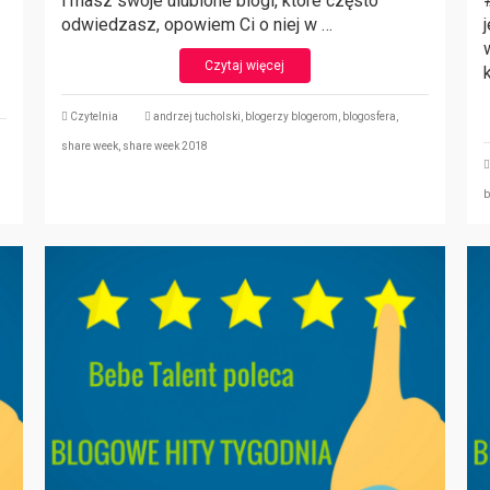
i masz swoje ulubione blogi, które często
odwiedzasz, opowiem Ci o niej w …
Czytaj więcej
Czytelnia
andrzej tucholski
,
blogerzy blogerom
,
blogosfera
,
share week
,
share week 2018
b