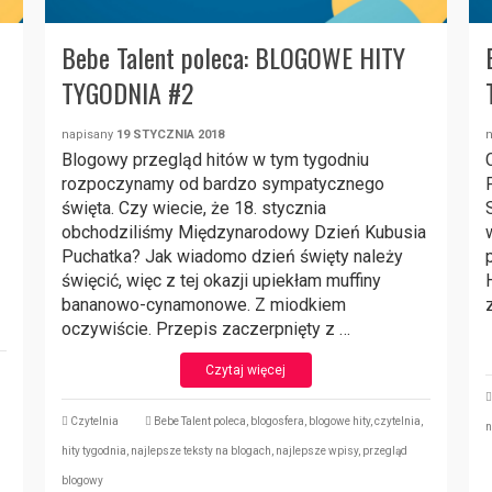
Bebe Talent poleca: BLOGOWE HITY
TYGODNIA #2
napisany
19 STYCZNIA 2018
Blogowy przegląd hitów w tym tygodniu
rozpoczynamy od bardzo sympatycznego
święta. Czy wiecie, że 18. stycznia
obchodziliśmy Międzynarodowy Dzień Kubusia
Puchatka? Jak wiadomo dzień święty należy
święcić, więc z tej okazji upiekłam muffiny
bananowo-cynamonowe. Z miodkiem
oczywiście. Przepis zaczerpnięty z …
Czytaj więcej
Czytelnia
Bebe Talent poleca
,
blogosfera
,
blogowe hity
,
czytelnia
,
n
hity tygodnia
,
najlepsze teksty na blogach
,
najlepsze wpisy
,
przegląd
blogowy