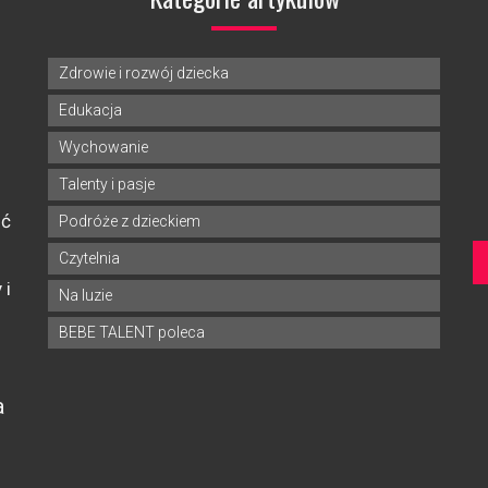
Zdrowie i rozwój dziecka
Edukacja
Wychowanie
Talenty i pasje
ść
Podróże z dzieckiem
Czytelnia
 i
Na luzie
BEBE TALENT poleca
a