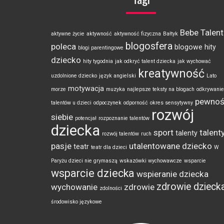
Bebe Talent
aktywne życie
aktywność
aktywność fizyczna
Bałtyk
blogosfera
poleca
blogowe hity
blogi parentingowe
dziecko
hity tygodnia
jak odkryć talent dziecka
jak wychować
kreatywność
uzdolnione dziecko
język angielski
Lato
motywacja
morze
muzyka
najlepsze teksty na blogach
odkrywanie
pewno
talentów u dzieci
odpoczynek
odporność
okres sensytywny
rozwój
siebie
potencjał
rozpoznanie talentów
dziecka
sport
talenty
talenty
rozwój talentów
ruch
pasje
utalentowane dziecko
teatr
teatr dla dzieci
W
Paryżu dzieci nie grymaszą
wskazówki wychowawcze
wsparcie
wsparcie dziecka
wspieranie dziecka
zdrowie dzieck
wychowanie
zdrowie
zdolności
środowisko językowe