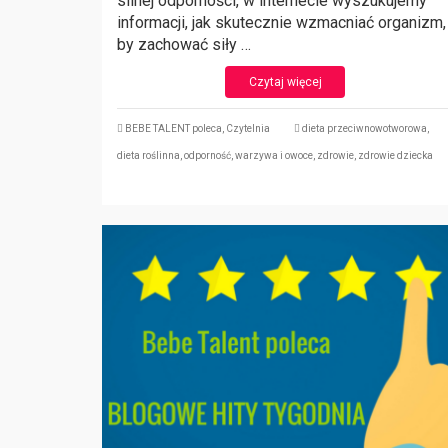
silnej odporności, w internecie wyszukujemy
informacji, jak skutecznie wzmacniać organizm,
by zachować siły …
Czytaj więcej
BEBE TALENT poleca
,
Czytelnia
dieta przeciwnowotworowa
,
dieta roślinna
,
odporność
,
warzywa i owoce
,
zdrowie
,
zdrowie dziecka