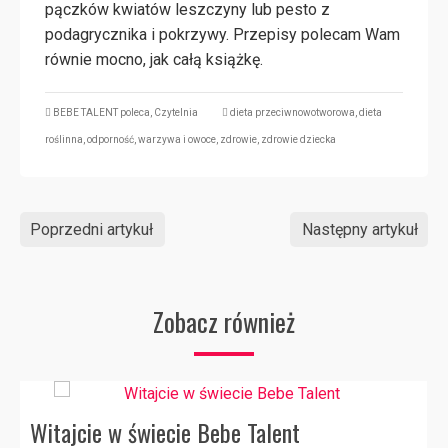
pączków kwiatów leszczyny lub pesto z
podagrycznika i pokrzywy. Przepisy polecam Wam
równie mocno, jak całą książkę.
BEBE TALENT poleca
,
Czytelnia
dieta przeciwnowotworowa
,
dieta
roślinna
,
odporność
,
warzywa i owoce
,
zdrowie
,
zdrowie dziecka
Poprzedni artykuł
Następny artykuł
Zobacz również
Witajcie w świecie Bebe Talent