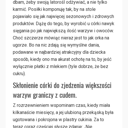
dbam, żeby swoją latorośl odżywiać, a nie tylko
karmić. Posiłki komponuję tak, by na stole
pojawiało się jak najwięcej sezonowych i zdrowych
produktów. Dążę do tego, by wyrobić u córki nawyk
sięgania po jak największą ilość warzyw i owoców.
Choć szczerze mówiąc nieraz jest to jak orka na
ugorze. Bo na nic zdają się wymyślne dania,
podawane w najbardziej atrakcyjny dla dziecka
sposób, kiedy ono ma akurat ochotę na to, by jeść
wyłącznie płatki z mlekiem (tyle dobrze, że bez
cukru).
Skłonienie córki do zjedzenia większości
warzyw graniczy z cudem.
Z rozrzewnieniem wspominam czas, kiedy miała
kilkanaście miesięcy, a jej ulubioną przekąską była
ugotowana i pokrojona w plastry cukinia. Za to
teraz coraz częściej słyszę zdanie: „Nie