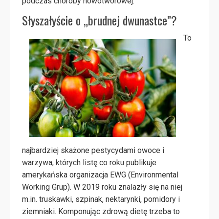
podczas choroby nowotworowej.
Słyszałyście o „brudnej dwunastce”?
To
najbardziej skażone pestycydami owoce i
warzywa, których listę co roku publikuje
amerykańska organizacja EWG (Environmental
Working Grup). W 2019 roku znalazły się na niej
m.in. truskawki, szpinak, nektarynki, pomidory i
ziemniaki. Komponując zdrową dietę trzeba to