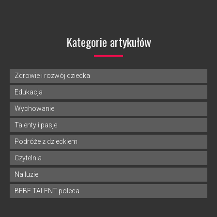
Kategorie artykułów
Zdrowie i rozwój dziecka
Edukacja
Wychowanie
Talenty i pasje
Podróże z dzieckiem
Czytelnia
Na luzie
BEBE TALENT poleca