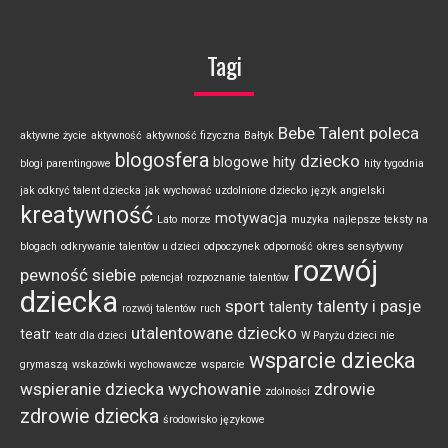
Tagi
Bebe Talent poleca
aktywne życie
aktywność
aktywność fizyczna
Bałtyk
blogosfera
dziecko
blogowe hity
blogi parentingowe
hity tygodnia
jak odkryć talent dziecka
jak wychować uzdolnione dziecko
język angielski
kreatywność
motywacja
Lato
morze
muzyka
najlepsze teksty na
blogach
odkrywanie talentów u dzieci
odpoczynek
odporność
okres sensytywny
rozwój
pewność siebie
potencjał
rozpoznanie talentów
dziecka
sport
talenty i pasje
talenty
rozwój talentów
ruch
utalentowane dziecko
teatr
teatr dla dzieci
W Paryżu dzieci nie
wsparcie dziecka
grymaszą
wskazówki wychowawcze
wsparcie
wspieranie dziecka
wychowanie
zdrowie
zdolności
zdrowie dziecka
środowisko językowe