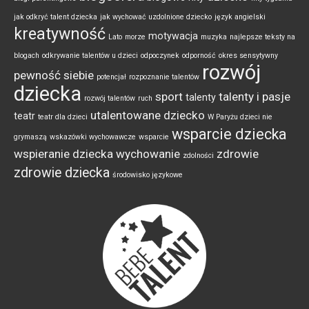
jak odkryć talent dziecka
jak wychować uzdolnione dziecko
język angielski
kreatywność
motywacja
Lato
morze
muzyka
najlepsze teksty na
blogach
odkrywanie talentów u dzieci
odpoczynek
odporność
okres sensytywny
rozwój
pewność siebie
potencjał
rozpoznanie talentów
dziecka
sport
talenty i pasje
talenty
rozwój talentów
ruch
utalentowane dziecko
teatr
teatr dla dzieci
W Paryżu dzieci nie
wsparcie dziecka
grymaszą
wskazówki wychowawcze
wsparcie
wspieranie dziecka
wychowanie
zdrowie
zdolności
zdrowie dziecka
środowisko językowe