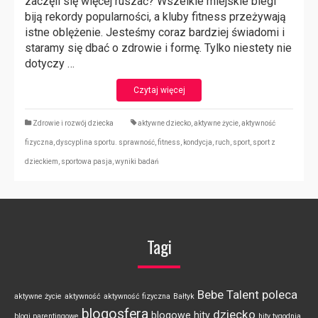
zaczęli się więcej ruszać? Wszelkie miejskie biegi
biją rekordy popularności, a kluby fitness przeżywają
istne oblężenie. Jesteśmy coraz bardziej świadomi i
staramy się dbać o zdrowie i formę. Tylko niestety nie
dotyczy …
Czytaj więcej
Zdrowie i rozwój dziecka
aktywne dziecko
,
aktywne życie
,
aktywność
fizyczna
,
dyscyplina sportu. sprawność
,
fitness
,
kondycja
,
ruch
,
sport
,
sport z
dzieckiem
,
sportowa pasja
,
wyniki badań
Tagi
Bebe Talent poleca
aktywne życie
aktywność
aktywność fizyczna
Bałtyk
blogosfera
dziecko
blogowe hity
blogi parentingowe
hity tygodnia