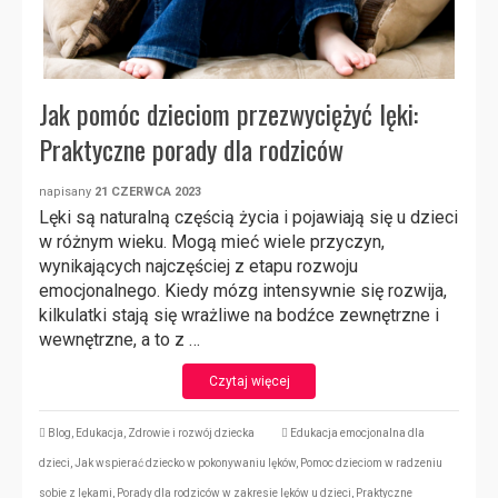
Jak pomóc dzieciom przezwyciężyć lęki:
Praktyczne porady dla rodziców
napisany
21 CZERWCA 2023
Lęki są naturalną częścią życia i pojawiają się u dzieci
w różnym wieku. Mogą mieć wiele przyczyn,
wynikających najczęściej z etapu rozwoju
emocjonalnego. Kiedy mózg intensywnie się rozwija,
kilkulatki stają się wrażliwe na bodźce zewnętrzne i
wewnętrzne, a to z …
Czytaj więcej
Blog
,
Edukacja
,
Zdrowie i rozwój dziecka
Edukacja emocjonalna dla
dzieci
,
Jak wspierać dziecko w pokonywaniu lęków
,
Pomoc dzieciom w radzeniu
sobie z lękami
,
Porady dla rodziców w zakresie lęków u dzieci
,
Praktyczne