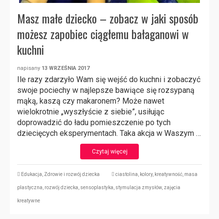
Masz małe dziecko – zobacz w jaki sposób
możesz zapobiec ciągłemu bałaganowi w
kuchni
napisany
13 WRZEŚNIA 2017
Ile razy zdarzyło Wam się wejść do kuchni i zobaczyć
swoje pociechy w najlepsze bawiące się rozsypaną
mąką, kaszą czy makaronem? Może nawet
wielokrotnie „wyszłyście z siebie”, usiłując
doprowadzić do ładu pomieszczenie po tych
dziecięcych eksperymentach. Taka akcja w Waszym …
Czytaj więcej
Edukacja
,
Zdrowie i rozwój dziecka
ciastolina
,
kolory
,
kreatywność
,
masa
plastyczna
,
rozwój dziecka
,
sensoplastyka
,
stymulacja zmysłów
,
zajęcia
kreatywne