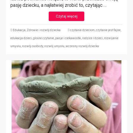
pasję dziecku, a najłatwiej zrobić to, czytając …
Czytaj więcej
Edukacja
,
Zdrowie i rozwój dziecka
czytanie dzieciom
,
czytanie jest fajne
,
edukacja dzieci
,
glośne czytanie
,
pasje i ciekawostki
,
rodzice i dzieci
,
rozwijanie
umysłu
,
rozwój osobisty
,
rozwój umysłu
,
wczesny rozwój dziecka