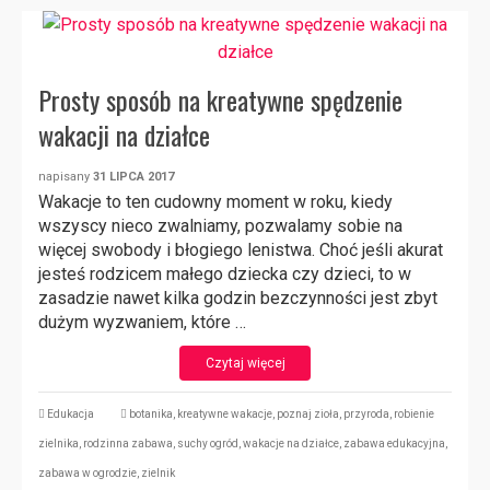
Prosty sposób na kreatywne spędzenie
wakacji na działce
napisany
31 LIPCA 2017
Wakacje to ten cudowny moment w roku, kiedy
wszyscy nieco zwalniamy, pozwalamy sobie na
więcej swobody i błogiego lenistwa. Choć jeśli akurat
jesteś rodzicem małego dziecka czy dzieci, to w
zasadzie nawet kilka godzin bezczynności jest zbyt
dużym wyzwaniem, które …
Czytaj więcej
Edukacja
botanika
,
kreatywne wakacje
,
poznaj zioła
,
przyroda
,
robienie
zielnika
,
rodzinna zabawa
,
suchy ogród
,
wakacje na działce
,
zabawa edukacyjna
,
zabawa w ogrodzie
,
zielnik