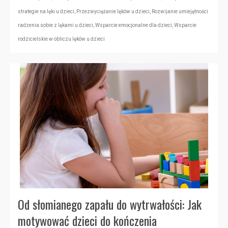
strategie na lęki u dzieci
,
Przezwyciężanie lęków u dzieci
,
Rozwijanie umiejętności
radzenia sobie z lękami u dzieci
,
Wsparcie emocjonalne dla dzieci
,
Wsparcie
rodzicielskie w obliczu lęków u dzieci
Od słomianego zapału do wytrwałości: Jak
motywować dzieci do kończenia