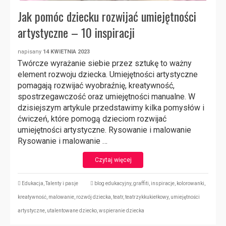
Jak pomóc dziecku rozwijać umiejętności
artystyczne – 10 inspiracji
napisany
14 KWIETNIA 2023
Twórcze wyrażanie siebie przez sztukę to ważny
element rozwoju dziecka. Umiejętności artystyczne
pomagają rozwijać wyobraźnię, kreatywność,
spostrzegawczość oraz umiejętności manualne. W
dzisiejszym artykule przedstawimy kilka pomysłów i
ćwiczeń, które pomogą dzieciom rozwijać
umiejętności artystyczne. Rysowanie i malowanie
Rysowanie i malowanie …
Czytaj więcej
Edukacja
,
Talenty i pasje
blog edukacyjny
,
graffiti
,
inspiracje
,
kolorowanki
,
kreatywność
,
malowanie
,
rozwój dziecka
,
teatr
,
teatrzykkukiełkowy
,
umiejętności
artystyczne
,
utalentowane dziecko
,
wspieranie dziecka