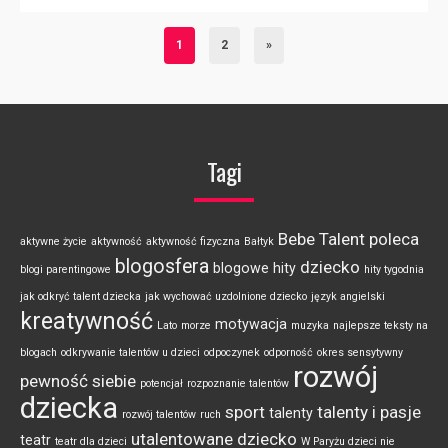
1
2
»
Tagi
Bebe Talent poleca
aktywne życie
aktywność
aktywność fizyczna
Bałtyk
blogosfera
dziecko
blogowe hity
blogi parentingowe
hity tygodnia
jak odkryć talent dziecka
jak wychować uzdolnione dziecko
język angielski
kreatywność
motywacja
Lato
morze
muzyka
najlepsze teksty na
blogach
odkrywanie talentów u dzieci
odpoczynek
odporność
okres sensytywny
rozwój
pewność siebie
potencjał
rozpoznanie talentów
dziecka
sport
talenty i pasje
talenty
rozwój talentów
ruch
utalentowane dziecko
teatr
teatr dla dzieci
W Paryżu dzieci nie