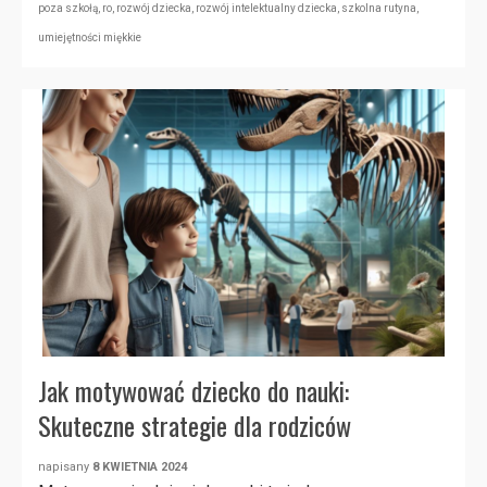
poza szkołą
,
ro
,
rozwój dziecka
,
rozwój intelektualny dziecka
,
szkolna rutyna
,
umiejętności miękkie
Jak motywować dziecko do nauki:
Skuteczne strategie dla rodziców
napisany
8 KWIETNIA 2024