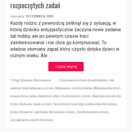
rozpoczętych zadań
napisany
19 CZERWCA 2023
Każdy rodzic z pewnością zetknął się z sytuacją, w
której dziecko entuzjastycznie zaczyna nowe zadanie
lub hobby, ale po pewnym czasie traci
zainteresowanie i nie chce go kontynuować. To
właśnie słomiany zapał, który często dotyka dzieci w
różnym wieku. Ale …
Czytaj więcej
Blog
,
Edukacja
,
Wychowanie
Inspirowanie dzieci do wytrwałości
,
Jak
pokonać brak motywacji u dzieci
,
Motywacja i rozwój dziecka
,
Motywowanie dzieci
do kończenia zadań
,
Radzenie sobie z trudnościami u dzieci
,
Realistyczne cele dla
dzieci
,
Słomiany zapał u dzieci
,
Tworzenie przyjaznego środowiska dla rozwoju
dzieci
,
Wsparcie i pochwały
,
Wytrwałość u dzieci
,
Zainteresowania dzieci
,
Zarządzanie czasem dla dzieci