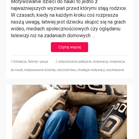
Motywowanie dzieci do nauki to jedno z
najważniejszych wyzwań przed którymi stają rodzice.
W czasach, kiedy na każdym kroku coś rozprasza
naszą uwagę, łatwiej jest dziecku skupić się na grach
wideo, mediach społecznościowych czy oglądaniu
telewizji niż na zadaniach domowych …
Czytaj więcej
Edukacja
,
Talenty i pasje
indywidualne podejście
,
motywacja
,
motywacja
do nauki
,
motywowanie dziecka
,
rodzicielstwo
,
strategie motywacji
,
wychowanie