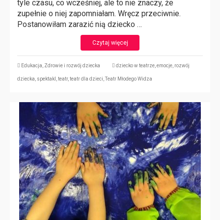
tyle czasu, co wcześniej, ale to nie znaczy, że
zupełnie o niej zapomniałam. Wręcz przeciwnie.
Postanowiłam zarazić nią dziecko …
Czytaj więcej
Edukacja
,
Zdrowie i rozwój dziecka
dziecko w teatrze
,
emocje
,
rozwój
dziecka
,
spektakl
,
teatr
,
teatr dla dzieci
,
Teatr Młodego Widza