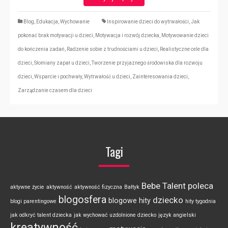
Blog
,
Edukacja
,
Wychowanie
Inspirowanie dzieci do wytrwałości
,
Jak
pokonać brak motywacji u dzieci
,
Motywacja i rozwój dziecka
,
Motywowanie dzieci
do kończenia zadań
,
Radzenie sobie z trudnościami u dzieci
,
Realistyczne cele dla
dzieci
,
Słomiany zapał u dzieci
,
Tworzenie przyjaznego środowiska dla rozwoju
dzieci
,
Wsparcie i pochwały
,
Wytrwałość u dzieci
,
Zainteresowania dzieci
,
Zarządzanie czasem dla dzieci
Tagi
Bebe Talent poleca
aktywne życie
aktywność
aktywność fizyczna
Bałtyk
blogosfera
dziecko
blogowe hity
blogi parentingowe
hity tygodnia
jak odkryć talent dziecka
jak wychować uzdolnione dziecko
język angielski
kreatywność