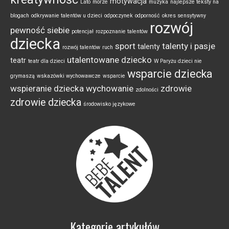
motywacja
Lato
morze
muzyka
najlepsze teksty na
blogach
odkrywanie talentów u dzieci
odpoczynek
odporność
okres sensytywny
rozwój
pewność siebie
potencjał
rozpoznanie talentów
dziecka
sport
talenty i pasje
talenty
rozwój talentów
ruch
utalentowane dziecko
teatr
teatr dla dzieci
W Paryżu dzieci nie
wsparcie dziecka
grymaszą
wskazówki wychowawcze
wsparcie
wspieranie dziecka
wychowanie
zdrowie
zdolności
zdrowie dziecka
środowisko językowe
Kategorie artykułów