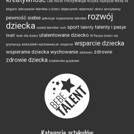
motywacja
Lato
morze
muzyka
najlepsze teksty na
blogach
odkrywanie talentów u dzieci
odpoczynek
odporność
okres sensytywny
rozwój
pewność siebie
potencjał
rozpoznanie talentów
dziecka
sport
talenty i pasje
talenty
rozwój talentów
ruch
utalentowane dziecko
teatr
teatr dla dzieci
W Paryżu dzieci nie
wsparcie dziecka
grymaszą
wskazówki wychowawcze
wsparcie
wspieranie dziecka
wychowanie
zdrowie
zdolności
zdrowie dziecka
środowisko językowe
Kategorie artykułów