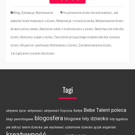
Blog
,
Edukacja
,
Wychowanie
Inspirowanie dzieci do wytrwałości
,
Jak
pokonać brak motywacji u dzieci
,
Motywacja i rozwój dziecka
,
Motywowanie dzieci
do kończenia zadań
,
Radzenie sobie z trudnościami u dzieci
,
Realistyczne cele dla
dzieci
,
Słomiany zapał u dzieci
,
Tworzenie przyjaznego środowiska dla rozwoju
dzieci
,
Wsparcie i pochwały
,
Wytrwałość u dzieci
,
Zainteresowania dzieci
,
Zarządzanie czasem dla dzieci
Tagi
Bebe Talent poleca
aktywne życie
aktywność
aktywność fizyczna
Bałtyk
blogosfera
dziecko
blogowe hity
blogi parentingowe
hity tygodnia
jak odkryć talent dziecka
jak wychować uzdolnione dziecko
język angielski
kreatywność