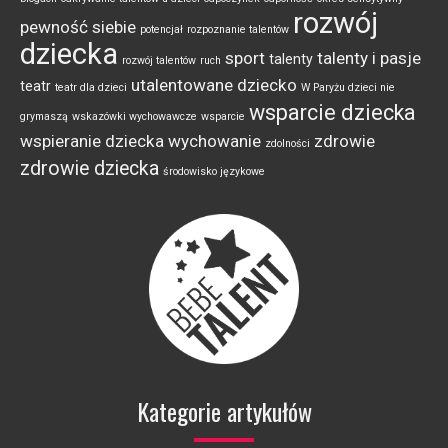
rozwój
pewność siebie
potencjał
rozpoznanie talentów
dziecka
sport
talenty i pasje
talenty
rozwój talentów
ruch
utalentowane dziecko
teatr
teatr dla dzieci
W Paryżu dzieci nie
wsparcie dziecka
grymaszą
wskazówki wychowawcze
wsparcie
wspieranie dziecka
wychowanie
zdrowie
zdolności
zdrowie dziecka
środowisko językowe
Kategorie artykułów