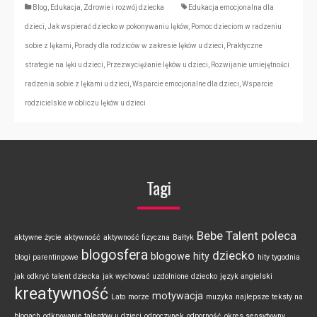
Blog
,
Edukacja
,
Zdrowie i rozwój dziecka
Edukacja emocjonalna dla
dzieci
,
Jak wspierać dziecko w pokonywaniu lęków
,
Pomoc dzieciom w radzeniu
sobie z lękami
,
Porady dla rodziców w zakresie lęków u dzieci
,
Praktyczne
strategie na lęki u dzieci
,
Przezwyciężanie lęków u dzieci
,
Rozwijanie umiejętności
radzenia sobie z lękami u dzieci
,
Wsparcie emocjonalne dla dzieci
,
Wsparcie
rodzicielskie w obliczu lęków u dzieci
Tagi
Bebe Talent poleca
aktywne życie
aktywność
aktywność fizyczna
Bałtyk
blogosfera
dziecko
blogowe hity
blogi parentingowe
hity tygodnia
jak odkryć talent dziecka
jak wychować uzdolnione dziecko
język angielski
kreatywność
motywacja
Lato
morze
muzyka
najlepsze teksty na
blogach
odkrywanie talentów u dzieci
odpoczynek
odporność
okres sensytywny