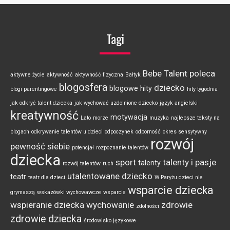
Tagi
Bebe Talent poleca
aktywne życie
aktywność
aktywność fizyczna
Bałtyk
blogosfera
dziecko
blogowe hity
blogi parentingowe
hity tygodnia
jak odkryć talent dziecka
jak wychować uzdolnione dziecko
język angielski
kreatywność
motywacja
Lato
morze
muzyka
najlepsze teksty na
blogach
odkrywanie talentów u dzieci
odpoczynek
odporność
okres sensytywny
rozwój
pewność siebie
potencjał
rozpoznanie talentów
dziecka
sport
talenty i pasje
talenty
rozwój talentów
ruch
utalentowane dziecko
teatr
teatr dla dzieci
W Paryżu dzieci nie
wsparcie dziecka
grymaszą
wskazówki wychowawcze
wsparcie
wspieranie dziecka
wychowanie
zdrowie
zdolności
zdrowie dziecka
środowisko językowe