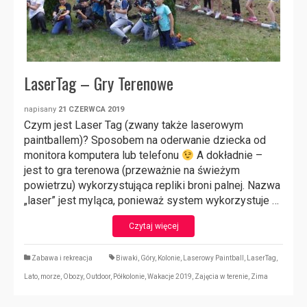
LaserTag – Gry Terenowe
napisany
21 CZERWCA 2019
Czym jest Laser Tag (zwany także laserowym
paintballem)? Sposobem na oderwanie dziecka od
monitora komputera lub telefonu
A dokładnie –
jest to gra terenowa (przeważnie na świeżym
powietrzu) wykorzystująca repliki broni palnej. Nazwa
„laser” jest myląca, ponieważ system wykorzystuje …
Czytaj więcej
Zabawa i rekreacja
Biwaki
,
Góry
,
Kolonie
,
Laserowy Paintball
,
LaserTag
,
Lato
,
morze
,
Obozy
,
Outdoor
,
Półkolonie
,
Wakacje 2019
,
Zajęcia w terenie
,
Zima