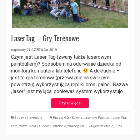
LaserTag – Gry Terenowe
napisany
21 CZERWCA 2019
Czym jest Laser Tag (zwany także laserowym
paintballem)? Sposobem na oderwanie dziecka od
monitora komputera lub telefonu
A dokładnie –
jest to gra terenowa (przeważnie na świeżym
powietrzu) wykorzystująca repliki broni palnej. Nazwa
„laser” jest myląca, ponieważ system wykorzystuje …
Czytaj więcej
Zabawa i rekreacja
Biwaki
,
Góry
,
Kolonie
,
Laserowy Paintball
,
LaserTag
,
Lato
,
morze
,
Obozy
,
Outdoor
,
Półkolonie
,
Wakacje 2019
,
Zajęcia w terenie
,
Zima