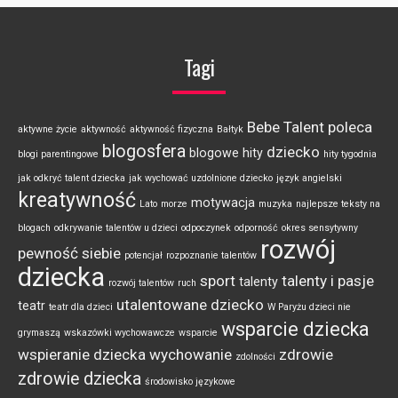
Tagi
Bebe Talent poleca
aktywne życie
aktywność
aktywność fizyczna
Bałtyk
blogosfera
dziecko
blogowe hity
blogi parentingowe
hity tygodnia
jak odkryć talent dziecka
jak wychować uzdolnione dziecko
język angielski
kreatywność
motywacja
Lato
morze
muzyka
najlepsze teksty na
blogach
odkrywanie talentów u dzieci
odpoczynek
odporność
okres sensytywny
rozwój
pewność siebie
potencjał
rozpoznanie talentów
dziecka
sport
talenty i pasje
talenty
rozwój talentów
ruch
utalentowane dziecko
teatr
teatr dla dzieci
W Paryżu dzieci nie
wsparcie dziecka
grymaszą
wskazówki wychowawcze
wsparcie
wspieranie dziecka
wychowanie
zdrowie
zdolności
zdrowie dziecka
środowisko językowe