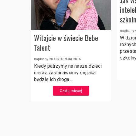
intele
szkol
napisany
Witajcie w świecie Bebe
W dzis
różnych
Talent
przesta
szkolny
napisany
20 LISTOPADA 2016
Kiedy patrzymy na nasze dzieci
nieraz zastanawiamy się jaka
będzie ich droga....
Czytaj więcej