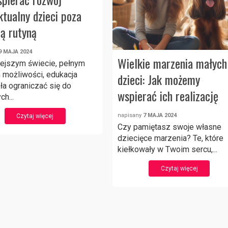
ktualny dzieci poza
ną rutyną
9 MAJA 2024
Wielkie marzenia małych
iejszym świecie, pełnym
 możliwości, edukacja
dzieci: Jak możemy
ła ograniczać się do
wspierać ich realizację
ch...
napisany
7 MAJA 2024
Czytaj więcej
Czy pamiętasz swoje własne
dziecięce marzenia? Te, które
kiełkowały w Twoim sercu,...
Czytaj więcej