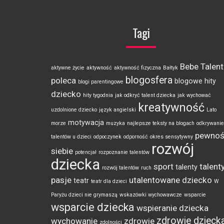
Tagi
Bebe Talent
aktywne życie
aktywność
aktywność fizyczna
Bałtyk
blogosfera
poleca
blogowe hity
blogi parentingowe
dziecko
hity tygodnia
jak odkryć talent dziecka
jak wychować
kreatywność
uzdolnione dziecko
język angielski
Lato
motywacja
morze
muzyka
najlepsze teksty na blogach
odkrywanie
pewno
talentów u dzieci
odpoczynek
odporność
okres sensytywny
rozwój
siebie
potencjał
rozpoznanie talentów
dziecka
sport
talenty
talenty
rozwój talentów
ruch
pasje
utalentowane dziecko
teatr
teatr dla dzieci
W
Paryżu dzieci nie grymaszą
wskazówki wychowawcze
wsparcie
wsparcie dziecka
wspieranie dziecka
zdrowie dzieck
wychowanie
zdrowie
zdolności