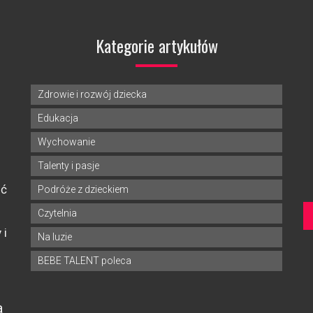
Kategorie artykułów
Zdrowie i rozwój dziecka
Edukacja
Wychowanie
Talenty i pasje
ść
Podróże z dzieckiem
Czytelnia
 i
Na luzie
BEBE TALENT poleca
a