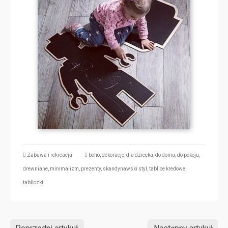
Zabawa i rekreacja
boho
,
dekoracje
,
dla dziecka
,
do domu
,
do pokoju
,
drewniane
,
minimalizm
,
prezenty
,
skandynawski styl
,
tablice kredowe
,
tabliczki