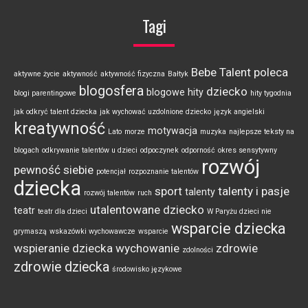
Tagi
Bebe Talent poleca
aktywne życie
aktywność
aktywność fizyczna
Bałtyk
blogosfera
dziecko
blogowe hity
blogi parentingowe
hity tygodnia
jak odkryć talent dziecka
jak wychować uzdolnione dziecko
język angielski
kreatywność
motywacja
Lato
morze
muzyka
najlepsze teksty na
blogach
odkrywanie talentów u dzieci
odpoczynek
odporność
okres sensytywny
rozwój
pewność siebie
potencjał
rozpoznanie talentów
dziecka
sport
talenty i pasje
talenty
rozwój talentów
ruch
utalentowane dziecko
teatr
teatr dla dzieci
W Paryżu dzieci nie
wsparcie dziecka
grymaszą
wskazówki wychowawcze
wsparcie
wspieranie dziecka
wychowanie
zdrowie
zdolności
zdrowie dziecka
środowisko językowe