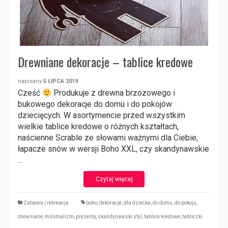
Drewniane dekoracje – tablice kredowe
napisany
5 LIPCA 2019
Cześć
Produkuje z drewna brzozowego i
bukowego dekoracje do domu i do pokojów
dziecięcych. W asortymencie przed wszystkim
wielkie tablice kredowe o różnych kształtach,
naścienne Scrable ze słowami ważnymi dla Ciebie,
łapacze snów w wersji Boho XXL, czy skandynawskie
…
Czytaj więcej
Zabawa i rekreacja
boho
,
dekoracje
,
dla dziecka
,
do domu
,
do pokoju
,
drewniane
,
minimalizm
,
prezenty
,
skandynawski styl
,
tablice kredowe
,
tabliczki