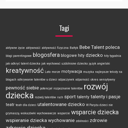
Tagi
Bebe Talent poleca
aktywne życie
aktywność
aktywność fizyczna
Bałtyk
blogosfera
dziecko
blogowe hity
blogi parentingowe
hity tygodnia
jak odkryć talent dziecka
jak wychować uzdolnione dziecko
język angielski
kreatywność
motywacja
Lato
morze
muzyka
najlepsze teksty na
blogach
odkrywanie talentów u dzieci
odpoczynek
odporność
okres sensytywny
rozwój
pewność siebie
potencjał
rozpoznanie talentów
dziecka
sport
talenty i pasje
talenty
rozwój talentów
ruch
utalentowane dziecko
teatr
teatr dla dzieci
W Paryżu dzieci nie
wsparcie dziecka
grymaszą
wskazówki wychowawcze
wsparcie
wspieranie dziecka
wychowanie
zdrowie
zdolności