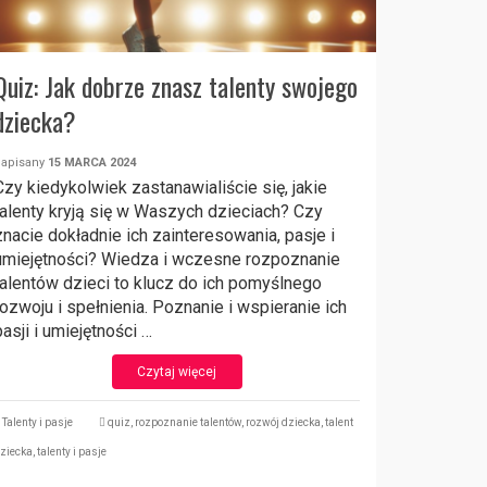
Quiz: Jak dobrze znasz talenty swojego
dziecka?
napisany
15 MARCA 2024
Czy kiedykolwiek zastanawialiście się, jakie
talenty kryją się w Waszych dzieciach? Czy
znacie dokładnie ich zainteresowania, pasje i
umiejętności? Wiedza i wczesne rozpoznanie
talentów dzieci to klucz do ich pomyślnego
rozwoju i spełnienia. Poznanie i wspieranie ich
pasji i umiejętności …
Czytaj więcej
Talenty i pasje
quiz
,
rozpoznanie talentów
,
rozwój dziecka
,
talent
ziecka
,
talenty i pasje