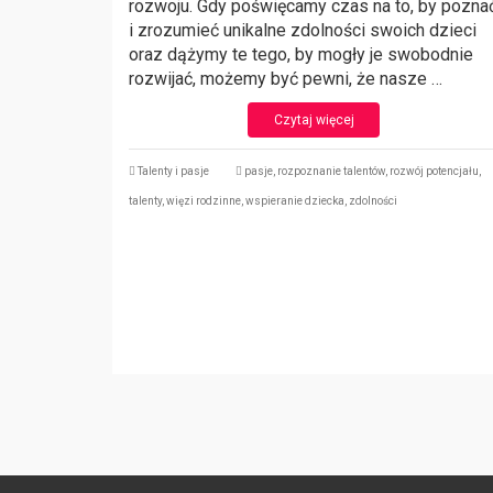
rozwoju. Gdy poświęcamy czas na to, by pozna
i zrozumieć unikalne zdolności swoich dzieci
oraz dążymy te tego, by mogły je swobodnie
rozwijać, możemy być pewni, że nasze …
Czytaj więcej
Talenty i pasje
pasje
,
rozpoznanie talentów
,
rozwój potencjału
,
talenty
,
więzi rodzinne
,
wspieranie dziecka
,
zdolności