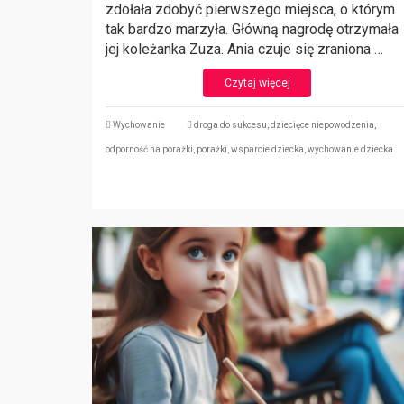
zdołała zdobyć pierwszego miejsca, o którym
tak bardzo marzyła. Główną nagrodę otrzymała
jej koleżanka Zuza. Ania czuje się zraniona …
Czytaj więcej
Wychowanie
droga do sukcesu
,
dziecięce niepowodzenia
,
odporność na porażki
,
porażki
,
wsparcie dziecka
,
wychowanie dziecka