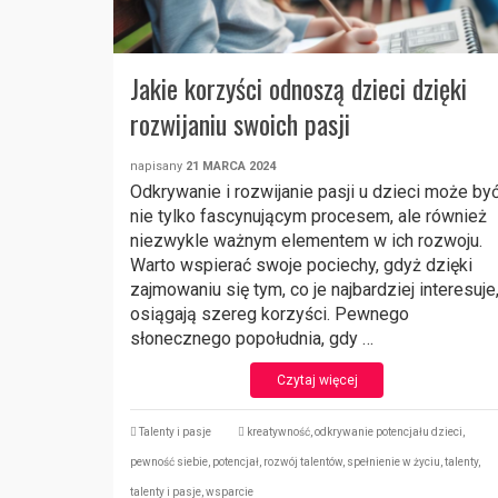
Jakie korzyści odnoszą dzieci dzięki
rozwijaniu swoich pasji
napisany
21 MARCA 2024
Odkrywanie i rozwijanie pasji u dzieci może by
nie tylko fascynującym procesem, ale również
niezwykle ważnym elementem w ich rozwoju.
Warto wspierać swoje pociechy, gdyż dzięki
zajmowaniu się tym, co je najbardziej interesuje
osiągają szereg korzyści. Pewnego
słonecznego popołudnia, gdy …
Czytaj więcej
Talenty i pasje
kreatywność
,
odkrywanie potencjału dzieci
,
pewność siebie
,
potencjał
,
rozwój talentów
,
spełnienie w życiu
,
talenty
,
talenty i pasje
,
wsparcie