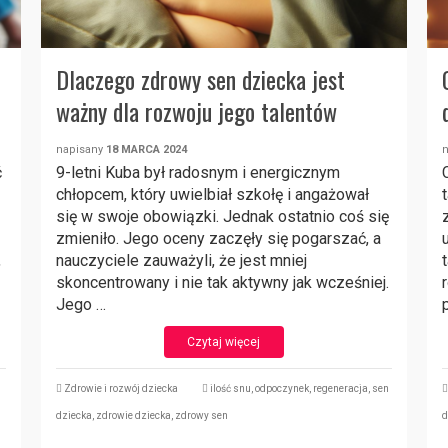
Dlaczego zdrowy sen dziecka jest
ważny dla rozwoju jego talentów
napisany
18 MARCA 2024
ć
9-letni Kuba był radosnym i energicznym
chłopcem, który uwielbiał szkołę i angażował
się w swoje obowiązki. Jednak ostatnio coś się
zmieniło. Jego oceny zaczęły się pogarszać, a
,
nauczyciele zauważyli, że jest mniej
skoncentrowany i nie tak aktywny jak wcześniej.
Jego …
Czytaj więcej
Zdrowie i rozwój dziecka
ilość snu
,
odpoczynek
,
regeneracja
,
sen
dziecka
,
zdrowie dziecka
,
zdrowy sen
d