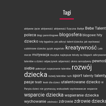
Tagi
Bebe Talent
aktywne życie
aktywność
aktywność fizyczna
Bałtyk
blogosfera
poleca
blogowe hity
blogi parentingowe
dziecko
hity tygodnia
jak odkryć talent dziecka
jak wychować
kreatywność
uzdolnione dziecko
język angielski
Lato
motywacja
morze
muzyka
najlepsze teksty na blogach
odkrywanie
pewno
talentów u dzieci
odpoczynek
odporność
okres sensytywny
rozwój
siebie
potencjał
rozpoznanie talentów
dziecka
sport
talenty
talenty
rozwój talentów
ruch
pasje
utalentowane dziecko
teatr
teatr dla dzieci
W
Paryżu dzieci nie grymaszą
wskazówki wychowawcze
wsparcie
wsparcie dziecka
wspieranie dziecka
zdrowie dzieck
wychowanie
zdrowie
zdolności