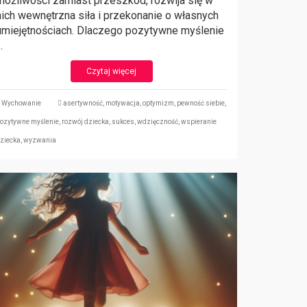
możliwości zamiast przeszkód, rozwija się w
nich wewnętrzna siła i przekonanie o własnych
umiejętnościach. Dlaczego pozytywne myślenie
…
Czytaj więcej
Wychowanie
asertywność
,
motywacja
,
optymizm
,
pewność siebie
,
ozytywne myślenie
,
rozwój dziecka
,
sukces
,
wdzięczność
,
wspieranie
ziecka
,
wyzwania