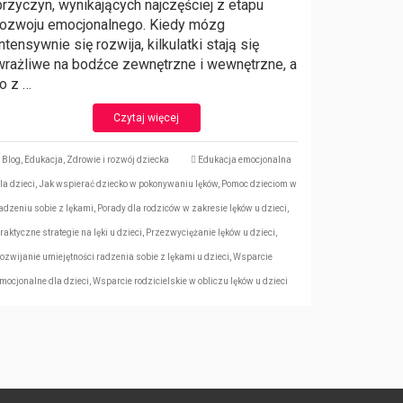
przyczyn, wynikających najczęściej z etapu
rozwoju emocjonalnego. Kiedy mózg
intensywnie się rozwija, kilkulatki stają się
wrażliwe na bodźce zewnętrzne i wewnętrzne, a
to z …
Czytaj więcej
Blog
,
Edukacja
,
Zdrowie i rozwój dziecka
Edukacja emocjonalna
la dzieci
,
Jak wspierać dziecko w pokonywaniu lęków
,
Pomoc dzieciom w
adzeniu sobie z lękami
,
Porady dla rodziców w zakresie lęków u dzieci
,
raktyczne strategie na lęki u dzieci
,
Przezwyciężanie lęków u dzieci
,
ozwijanie umiejętności radzenia sobie z lękami u dzieci
,
Wsparcie
mocjonalne dla dzieci
,
Wsparcie rodzicielskie w obliczu lęków u dzieci