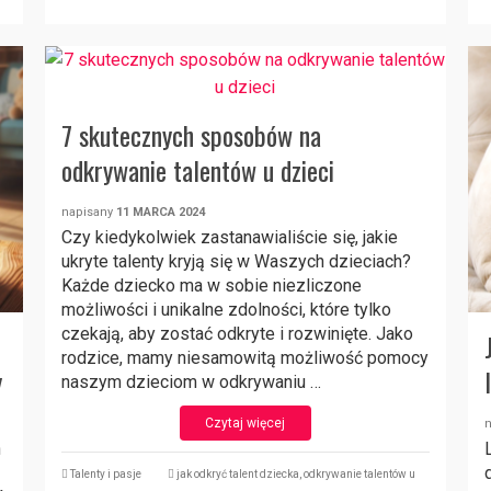
7 skutecznych sposobów na
odkrywanie talentów u dzieci
napisany
11 MARCA 2024
Czy kiedykolwiek zastanawialiście się, jakie
ukryte talenty kryją się w Waszych dzieciach?
Każde dziecko ma w sobie niezliczone
możliwości i unikalne zdolności, które tylko
czekają, aby zostać odkryte i rozwinięte. Jako
rodzice, mamy niesamowitą możliwość pomocy
y
naszym dzieciom w odkrywaniu …
Czytaj więcej
h
Talenty i pasje
jak odkryć talent dziecka
,
odkrywanie talentów u