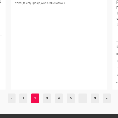
ć
dzieci
,
talenty i pasje
,
wspieranie rozwoju
d
r
P
R
e
«
1
2
3
4
5
…
9
»