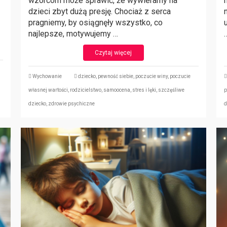
wzorcom może sprawić, że wywieramy na
dzieci zbyt dużą presję. Chociaż z serca
pragniemy, by osiągnęły wszystko, co
najlepsze, motywujemy …
Czytaj więcej
Wychowanie
dziecko
,
pewność siebie
,
poczucie winy
,
poczucie
własnej wartości
,
rodzicielstwo
,
samoocena
,
stres i lęki
,
szczęśliwe
p
dziecko
,
zdrowie psychiczne
d