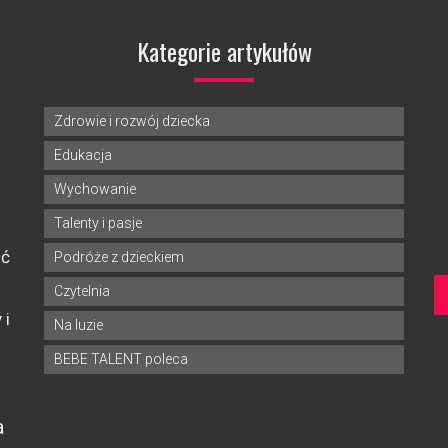
Kategorie artykułów
Zdrowie i rozwój dziecka
Edukacja
Wychowanie
Talenty i pasje
ść
Podróże z dzieckiem
Czytelnia
 i
Na luzie
BEBE TALENT poleca
a