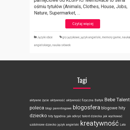
pamięciowe od REGIPIO. MemoRace to seria
ośmiu tytułów (Animals, Clothes, House, Jobs,
Nature, Supermarket, …
Czytaj więcej
Języki obce
gry językowe
,
język angielski
,
memory game
,
nauk
angielskiego
,
nauka słówek
Tagi
Bebe Talent
aktywne życie
aktywność
aktywność fizyczna
Bałtyk
blogosfera
poleca
blogowe hity
blogi parentingowe
dziecko
hity tygodnia
jak odkryć talent dziecka
jak wychować
kreatywność
uzdolnione dziecko
język angielski
Lato