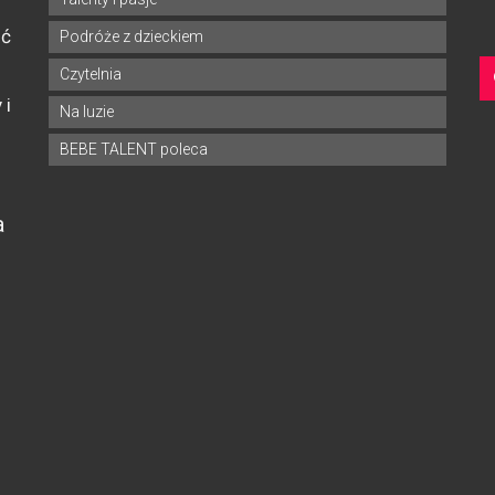
ść
Podróże z dzieckiem
Czytelnia
 i
Na luzie
BEBE TALENT poleca
a