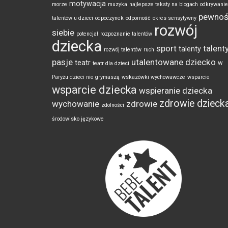
motywacja
morze
muzyka
najlepsze teksty na blogach
odkrywanie
pewno
talentów u dzieci
odpoczynek
odporność
okres sensytywny
rozwój
siebie
potencjał
rozpoznanie talentów
dziecka
sport
talenty
talenty
rozwój talentów
ruch
pasje
utalentowane dziecko
teatr
teatr dla dzieci
W
Paryżu dzieci nie grymaszą
wskazówki wychowawcze
wsparcie
wsparcie dziecka
wspieranie dziecka
zdrowie dzieck
wychowanie
zdrowie
zdolności
środowisko językowe