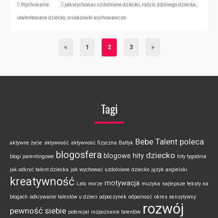
Wychowanie
jak wychować uzdolnione dziecko
,
rodzic zdolnego dziecka
,
utalentowane dziecko
,
wskazówki wychowawcze
«
1
2
3
»
Tagi
Bebe Talent poleca
aktywne życie
aktywność
aktywność fizyczna
Bałtyk
blogosfera
dziecko
blogowe hity
blogi parentingowe
hity tygodnia
jak odkryć talent dziecka
jak wychować uzdolnione dziecko
język angielski
kreatywność
motywacja
Lato
morze
muzyka
najlepsze teksty na
blogach
odkrywanie talentów u dzieci
odpoczynek
odporność
okres sensytywny
rozwój
pewność siebie
potencjał
rozpoznanie talentów