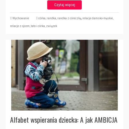
Czytaj więcej
Wychowanie
córka
,
randka
,
randka z córeczką
,
relacje damsko-męskie
,
relacje z ojcem
,
tato i córka
,
związek
Alfabet wspierania dziecka: A jak AMBICJA