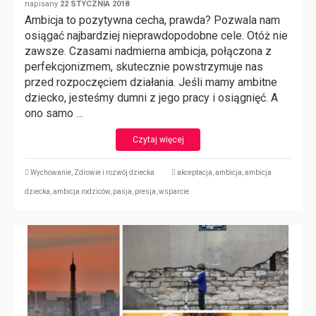
napisany
22 STYCZNIA 2018
Ambicja to pozytywna cecha, prawda? Pozwala nam
osiągać najbardziej nieprawdopodobne cele. Otóż nie
zawsze. Czasami nadmierna ambicja, połączona z
perfekcjonizmem, skutecznie powstrzymuje nas
przed rozpoczęciem działania. Jeśli mamy ambitne
dziecko, jesteśmy dumni z jego pracy i osiągnięć. A
ono samo …
Czytaj więcej
Wychowanie
,
Zdrowie i rozwój dziecka
akceptacja
,
ambicja
,
ambicja
dziecka
,
ambicja rodziców
,
pasja
,
presja
,
wsparcie