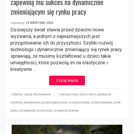
zapewnią mu sukces na dynamicznie
zmieniającym się rynku pracy
napisany
13 KWIETNIA 2023
Dzisiejszy świat stawia przed dziećmi nowe
wyzwania, a jednym z najważniejszych jest
przygotowanie ich do przyszłości. Szybki rozwój
technologii i dynamicznie zmieniający się rynek pracy
sprawiają, że musimy kształtować u dzieci takie
umiejętności, które pozwolą im na elastyczne i
kreatywne …
Czytaj więcej
Talenty i pasje
,
Wychowanie
elastyczność
,
future skills
,
kreatywne
myślenie
,
kreatywność
,
przedsiębiorczość
,
rozwój dziecka
,
rozwój talentów
,
rynek
pracy
,
umiejętności przyszłości
,
wsparcie dziecka