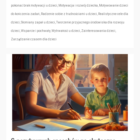
pokonać brak motywacji u dzieci
,
Motywacja i rozwój dziecka
,
Motywowanie dzieci
do kończenia zadań
,
Radzenie sobie z trudnościami u dzieci
,
Realistyczne cele dla
dzieci
,
Słomiany zapał u dzieci
,
Tworzenie przyjaznego środowiska dla rozwoju
dzieci
,
Wsparcie i pochwały
,
Wytrwałość u dzieci
,
Zainteresowania dzieci
,
Zarządzanie czasem dla dzieci