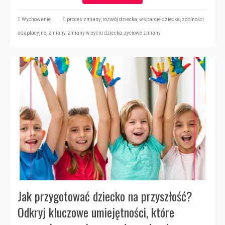
Wychowanie
proces zmiany
,
rozwój dziecka
,
wsparcie dziecka
,
zdolności
adaptacyjne
,
zmiany
,
zmiany w życiu dziecka
,
życiowe zmiany
Jak przygotować dziecko na przyszłość?
Odkryj kluczowe umiejętności, które