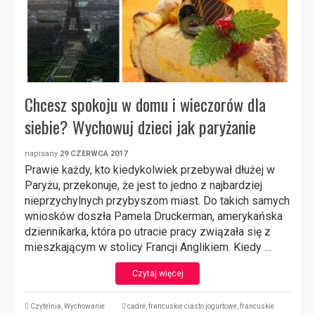
Chcesz spokoju w domu i wieczorów dla
siebie? Wychowuj dzieci jak paryżanie
napisany
29 CZERWCA 2017
Prawie każdy, kto kiedykolwiek przebywał dłużej w
Paryżu, przekonuje, że jest to jedno z najbardziej
nieprzychylnych przybyszom miast. Do takich samych
wniosków doszła Pamela Druckerman, amerykańska
dziennikarka, która po utracie pracy związała się z
mieszkającym w stolicy Francji Anglikiem. Kiedy …
Czytaj więcej
Czytelnia
,
Wychowanie
cadre
,
francuskie ciasto jogurtowe
,
francuskie