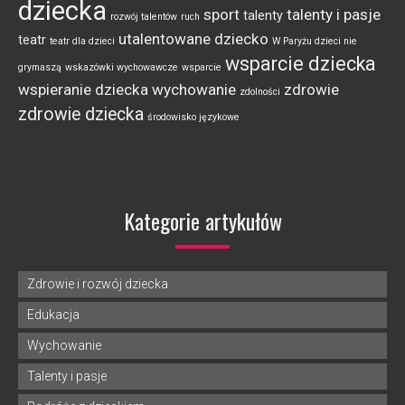
dziecka
sport
talenty i pasje
talenty
rozwój talentów
ruch
utalentowane dziecko
teatr
teatr dla dzieci
W Paryżu dzieci nie
wsparcie dziecka
grymaszą
wskazówki wychowawcze
wsparcie
wspieranie dziecka
wychowanie
zdrowie
zdolności
zdrowie dziecka
środowisko językowe
Kategorie artykułów
Zdrowie i rozwój dziecka
Edukacja
Wychowanie
Talenty i pasje