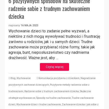
6 pozytywnych sposobów na skuteczne
radzenie sobie z trudnym zachowaniem
dziecka
napisany
16 MAJA 2023
Wychowanie dzieci to zadanie pełne wyzwań, a
niektóre z nich mogą wywoływać trudności i frustrację
zarówno u rodziców, jak i u samych dzieci. Trudne
zachowanie może przybierać różne formy, takie jak
agresja, bunt, nieposłuszeństwo czy nadmierna
drażliwość. Ważne jest, aby …
Czytaj więcej
Blog
,
Wychowanie
Komunikacja pozytywna z dzieckiem
,
Nagradzanie
pozytywnych zachowań dziecięcych
,
Pozytywne metody radzenia sobie z
trudnościami
,
Radzenie sobie z trudnym zachowaniem dziecka
,
Skuteczne
strategie wychowawcze
,
Sposoby na trudne zachowanie
,
Trudne zachowanie
dzieci
,
Wychowanie dzieci i trudne zachowanie
,
Zachowanie dziecka i jak sobie z